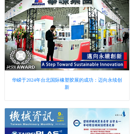
华嵘于2024年台北国际橡塑胶展的成功：迈向永续创
新