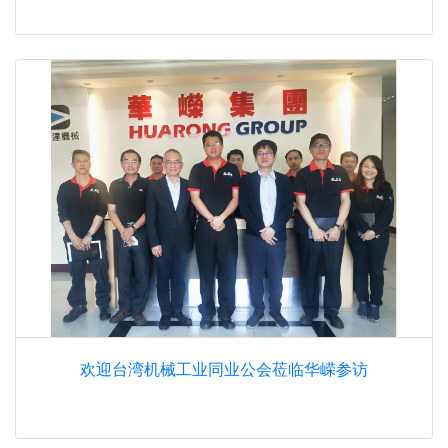
欢迎台湾机械工业同业公会莅临华嵘参访