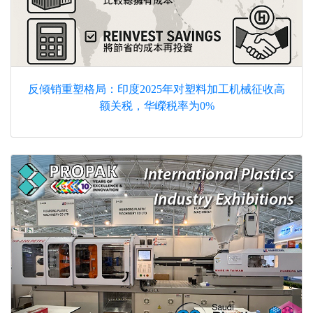
反倾销重塑格局：印度2025年对塑料加工机械征收高
额关税，华嶸税率为0%