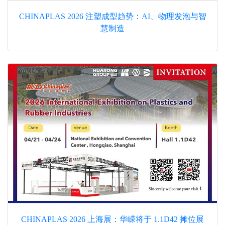
CHINAPLAS 2026 注塑成型趋势：AI、物理发泡与智
慧制造
CHINAPLAS 2026 上海展：华嵘将于 1.1D42 摊位展