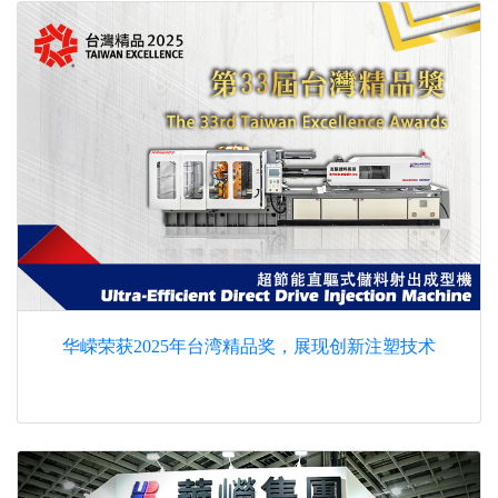
华嵘荣获2025年台湾精品奖，展现创新注塑技术