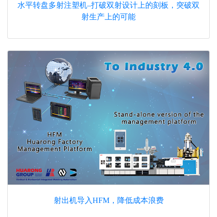
水平转盘多射注塑机–打破双射设计上的刻板，突破双
射生产上的可能
射出机导入HFM，降低成本浪费