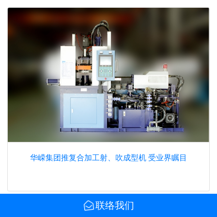
华嵘集团推复合加工射、吹成型机 受业界瞩目
联络我们