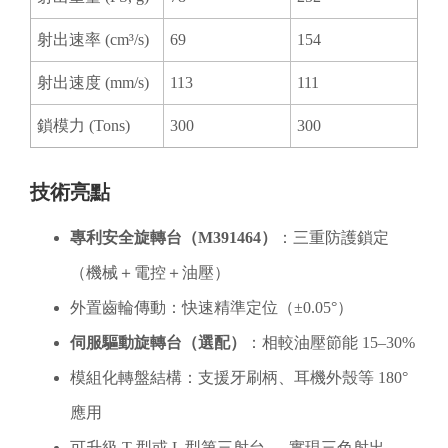
射出速率 (cm³/s)
69
154
射出速度 (mm/s)
113
111
鎖模力 (Tons)
300
300
技術亮點
專利安全旋轉台（M391464）
：三重防護鎖定
（機械＋電控＋油壓）
外置齒輪傳動：快速精準定位（±0.05°）
伺服驅動旋轉台（選配）
：相較油壓節能 15–30%
模組化轉盤結構：支援牙刷柄、耳機外殼等 180°
應用
可升級 T 型或 L 型第三射台 → 實現三色射出