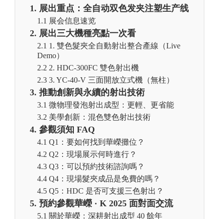
1. 展出重点：全自动双色发夹注塑生产线
1.1 展会信息速览
2. 展出三大機種亮點一次看
2.1 1. 雙色髮夾全自動射出整合產線（Live
Demo）
2.2 2. HDC-300FC 雙色射出機
2.3 3. YC-40-V 三面開放立式機（無柱）
3. 推動創新與永續的射出技術
3.1 微物理發泡射出成型：更輕、更省能
3.2 美學創新：混色雙色射出技術
4. 參觀須知 FAQ
4.1 Q1：要如何找到華嶸攤位？
4.2 Q2：現場展示何時進行？
4.3 Q3：可以預約技術諮詢嗎？
4.4 Q4：現場髮夾成品是免費的嗎？
4.5 Q5：HDC 是否可支援三色射出？
5. 預約參觀華嶸 · K 2025 面對面交流
5.1 關於華嶸：深耕射出成型 40 餘年