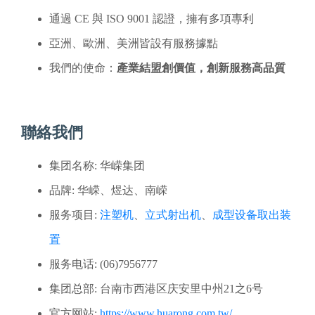
通過 CE 與 ISO 9001 認證，擁有多項專利
亞洲、歐洲、美洲皆設有服務據點
我們的使命：
產業結盟創價值，創新服務高品質
聯絡我們
集团名称: 华嵘集团
品牌: 华嵘、煜达、南嵘
服务项目:
注塑机
、
立式射出机
、
成型设备取出装
置
服务电话: (06)7956777
集团总部: 台南市西港区庆安里中州21之6号
官方网站:
https://www.huarong.com.tw/