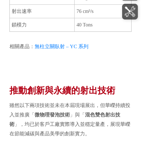
射出速率
76 cm³/s
鎖模力
40 Tons
相關產品：
無柱立關臥射 – YC 系列
推動創新與永續的射出技術
雖然以下兩項技術並未在本屆現場展出，但華嶸持續投
入並推廣「
微物理發泡技術
」與「
混色雙色射出技
術
」，均已於客戶工廠實際導入並穩定量產，展現華嶸
在節能減碳與產品美學的創新實力。