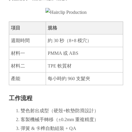
項目
規格
週期時間
約 30 秒（8+8 模穴）
材料一
PMMA 或 ABS
材料二
TPE 軟質材
產能
每小時約 960 支髮夾
工作流程
雙色射出成型（硬殼+軟墊防滑設計）
客製機械手轉移（±0.2mm 重複精度）
彈簧 & 卡榫自動組裝 + QA