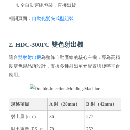
全自動穿繩包裝，直接出貨
相關頁面：
自動化髮夾成型組裝
2. HDC-300FC 雙色射出機
這台
雙射射出機
為整條自動產線的核心主機，專為高精
度雙色製品所設計，支援多種射出單元配置與旋轉平台
應用。
規格項目
A 射（28mm）
B 射（42mm）
射出量 (cm³)
86
277
射出重量 (PS, g)
78
252