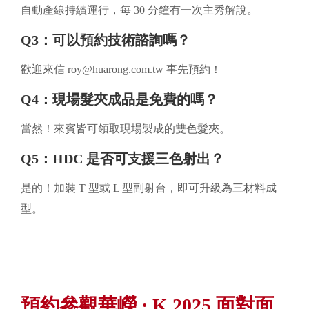
自動產線持續運行，每 30 分鐘有一次主秀解說。
Q3：可以預約技術諮詢嗎？
歡迎來信
roy@huarong.com.tw
事先預約！
Q4：現場髮夾成品是免費的嗎？
當然！來賓皆可領取現場製成的雙色髮夾。
Q5：HDC 是否可支援三色射出？
是的！加裝 T 型或 L 型副射台，即可升級為三材料成
型。
預約參觀華嶸 · K 2025 面對面