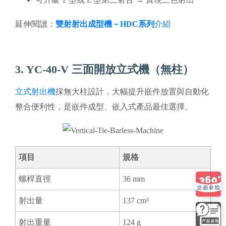
延伸閱讀：
雙射射出成型機－HDC系列
介紹
3. YC-40-V 三面開放立式機（無柱）
立式射出機
採無大柱設計，大幅提升嵌件放置與自動化
整合便利性，是嵌件成型、嵌入式產品最佳選擇。
項目
規格
螺桿直徑
36 mm
射出量
137 cm³
射出重量
124 g