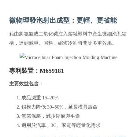
微物理發泡射出成型：更輕、更省能
藉由將氮氣或二氧化碳注入熔融塑料中產生微細泡孔結
構，達到減重、省料、縮短冷卻時間等多重效果。
專利裝置：M659181
主要效益包含：
成品減重 15–20%
鎖模力降低 30–50%，延長模具壽命
無需保壓，減少縮痕與毛邊
適用於汽車、3C、家電等輕量化需求