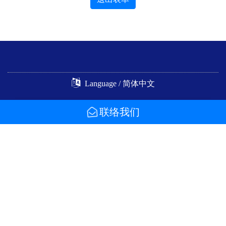
Language / 简体中文
联络我们
72351 台南市西港区庆安里中州21之6号
Tel : +886-6-7956777
Fax : +886-6-7951666
e-Mail :
roy@huarong.com.tw
Copyright © Huarong Group 2019