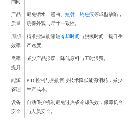
面向
产品
避免缩水、翘曲、
短射
、
烧焦痕
等成型缺陷，
质量
确保外观与尺寸一致性。
周期
精准控温能缩短
冷却时间
与脱模时间，提升生
效率
产速度。
良率
减少产品报废，降低原料与工时浪费。
提升
能源
PID 控制与热能回收技术降低能源消耗，减少
管理
生产成本。
设备
自动保护机制避免过热或冷却失效，保障机台
安全
与人员安全。