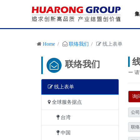
集
Home
联络我们
线上表单
联络我们
ー 
线上表单
询
全球服务据点
公司
台湾
联络
中国