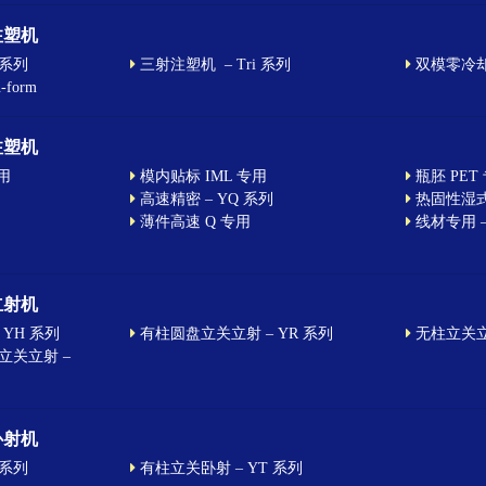
注塑机
 系列
三射注塑机 – Tri 系列
双模零冷却 –
form
注塑机
用
模内贴标 IML 专用
瓶胚 PET
高速精密 – YQ 系列
热固性湿式
薄件高速 Q 专用
线材专用 –
立射机
YH 系列
有柱圆盘立关立射 – YR 系列
无柱立关立射
立关立射 –
卧射机
 系列
有柱立关卧射 – YT 系列