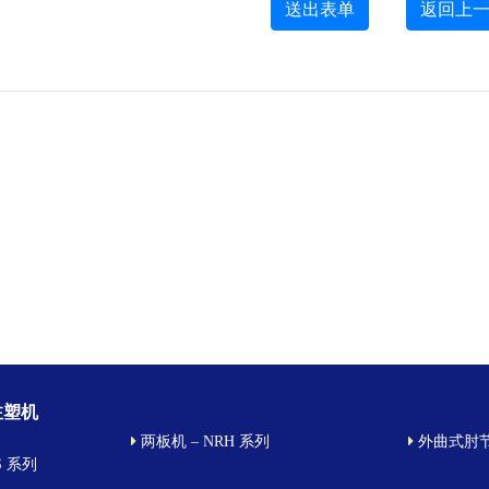
送出表单
返回上
注塑机
两板机 – NRH 系列
外曲式肘节型
S 系列