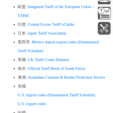
歐盟:
Integrated Tariff of the European Union -
TARIC
印度:
Central Excise Tariff of India
日本:
Japan Tariff Association
墨西哥:
Mexico import-export codes (Harmonized
Tariff Schedule)
英國:
UK Tariff Codes Datasets
南非:
Official Tariff Book of South Africa
澳洲:
Australian Customs & Border Protection Service
美國:
U.S. import codes (Harmonized Tariff Schedule)
U.S. export codes
中國: