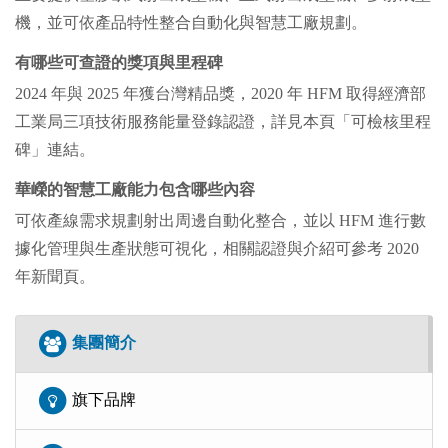
機，並可依產品特性整合自動化與智慧工廠規劃。
有哪些可查證的獎項與里程碑
2024 年與 2025 年獲台灣精品獎，2020 年 HFM 取得經濟部
工業局三項技術服務能量登錄認證，詳見本頁「可檢核里程
碑」連結。
華嶸的智慧工廠能力包含哪些內容
可依產線需求規劃射出周邊自動化整合，並以 HFM 進行數
據化管理與生產狀態可視化，相關認證與介紹可參考 2020
年新聞頁。
集團簡介
旗下品牌