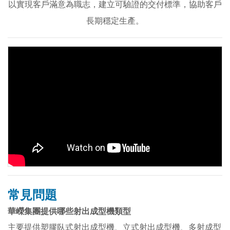
以實現客戶滿意為職志，建立可驗證的交付標準，協助客戶
長期穩定生產。
常見問題
華嶸集團提供哪些射出成型機類型
主要提供塑膠臥式射出成型機、立式射出成型機、多射成型