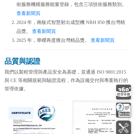
術服務機構服務能量登錄，包含三項技術服務類別。
查看新聞頁
2024 年，兩板式智慧射出成型機 NRH 850 獲台灣精
品獎。
查看新聞頁
2025 年，華嶸再度獲台灣精品獎。
查看新聞頁
品質與認證
我們以製程管理與產品安全為基礎，並通過 ISO 9001:2015
與 CE 等相關規範與驗證流程，作為設備交付與專案執行的
管理依據。