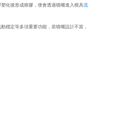
桿塑化後形成熔膠，便會透過噴嘴進入模具
流
流動穩定等多項重要功能，若噴嘴設計不當，