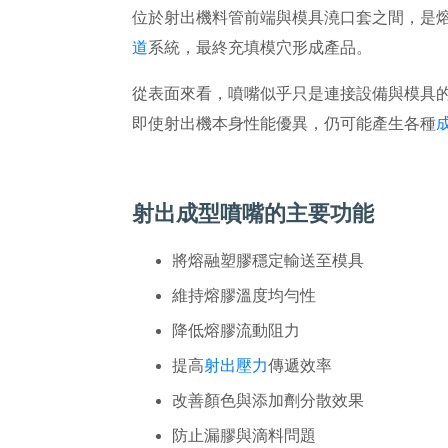
位於射出機料管前端與模具澆口套之間，是
道
系統，最終充填模穴形成產品。
從表面來看，噴嘴似乎只是連接設備與模具
即使射出機本身性能優異，仍可能產生各種
射出成型噴嘴的主要功能
將熔融塑膠穩定輸送至模具
維持熔膠溫度均勻性
降低熔膠流動阻力
提高
射出壓力
傳遞效率
改善顏色與添加劑分散效果
防止漏膠與滴料問題