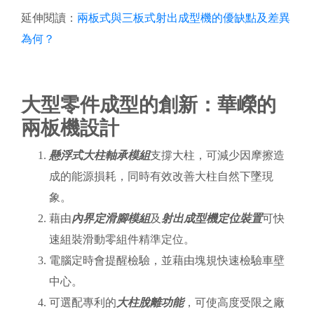
延伸閱讀：
兩板式與三板式射出成型機的優缺點及差異
為何？
大型零件成型的創新：華嶸的
兩板機設計
懸浮式大柱軸承模組
支撐大柱，可減少因摩擦造
成的能源損耗，同時有效改善大柱自然下墜現
象。
藉由
內界定滑腳模組
及
射出成型機定位裝置
可快
速組裝滑動零組件精準定位。
電腦定時會提醒檢驗，並藉由塊規快速檢驗車壁
中心。
可選配專利的
大柱脫離功能
，可使高度受限之廠