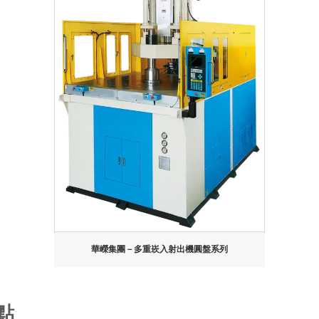
華嶸集團－多重崁入射出機圓盤系列
點