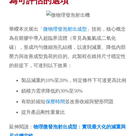
為可評估的選項
華嶸本次展出「
微物理發泡射出成型
」技術，核心概念
為在熔膠中導入超臨界流體（常見為氮氣或二氧化
碳），形成均勻微細泡孔結構，以達到減重、降低內部
壓力與改善成型負荷的目的。此製程在維持尺寸穩定性
的前提下，可達到以下效果：
製品減重約10%至20%，特定條件下可達更高比例
鎖模力需求降低約30%至50%
有助於縮短
保壓時間
並改善收縮與變形問題
提升產品剛性重量比
延伸閱讀：
物理微發泡射出成型：實現最大化的減重與
尺寸穩定性