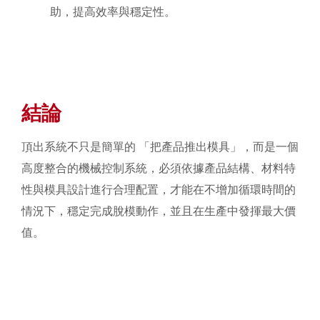
助，提高效率與穩定性。
結論
頂出系統不只是簡單的 「把產品推出模具」，而是一個
高度整合的機械控制系統，必須依據產品結構、材料特
性與模具設計進行合理配置，才能在不增加循環時間的
情況下，穩定完成脫模動作，並且在生產中發揮最大價
值。