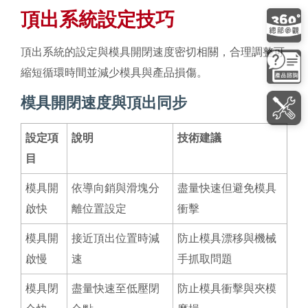
頂出系統設定技巧
頂出系統的設定與模具開閉速度密切相關，合理調整可
縮短循環時間並減少模具與產品損傷。
模具開閉速度與頂出同步
設定項
說明
技術建議
目
模具開
依導向銷與滑塊分
盡量快速但避免模具
啟快
離位置設定
衝擊
模具開
接近頂出位置時減
防止模具漂移與機械
啟慢
速
手抓取問題
模具閉
盡量快速至低壓閉
防止模具衝擊與夾模