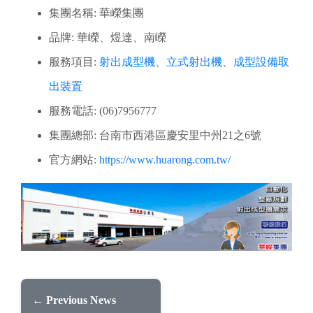
集團名稱: 華嶸集團
品牌: 華嶸、煜達、南嶸
服務項目:
射出成型機
、
立式射出機
、
成型設備取
出裝置
服務電話: (06)7956777
集團總部: 台南市西港區慶安里中州21之6號
官方網站:
https://www.huarong.com.tw/
← Previous News