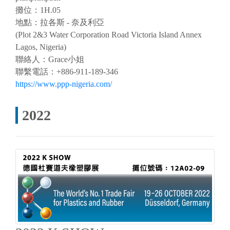
攤位：1H.05
地點：拉各斯 - 奈及利亞
(Plot 2&3 Water Corporation Road Victoria Island Annex
Lagos, Nigeria)
聯絡人：Grace小姐
聯繫電話：+886-911-189-346
https://www.ppp-nigeria.com/
2022