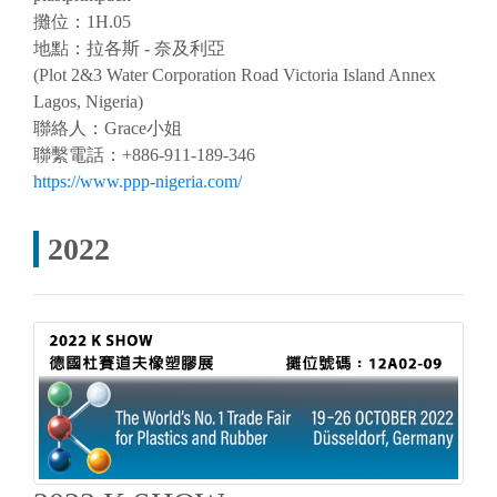
攤位：1H.05
地點：拉各斯 - 奈及利亞
(Plot 2&3 Water Corporation Road Victoria Island Annex
Lagos, Nigeria)
聯絡人：Grace小姐
聯繫電話：+886-911-189-346
https://www.ppp-nigeria.com/
2022