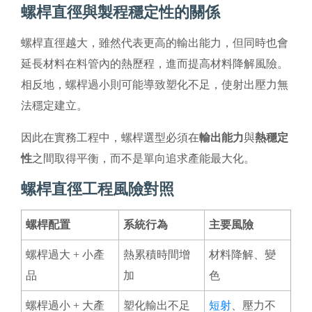
螺桿直徑與製程穩定性的關係
螺桿直徑越大，雖然代表更高的輸出能力，但同時也會
延長材料在料管內的熱歷程，進而提高材料降解風險。
相反地，螺桿過小則可能導致塑化不足，使射出壓力無
法穩定建立。
因此在實務工程中，螺桿選型必須在
輸出能力
與
熱穩定
性
之間取得平衡，而不是單向追求產能最大化。
螺桿直徑工程風險對照
螺桿配置
系統行為
主要風險
螺桿過大 + 小產
熱累積時間增
材料降解、變
品
加
色
螺桿過小 + 大產
塑化輸出不足
短射
、壓力不