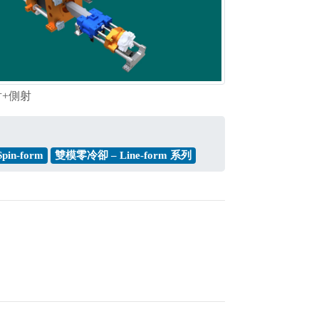
射+側射
in-form
雙模零冷卻 – Line-form 系列