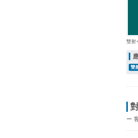
雙射
雙
ー 