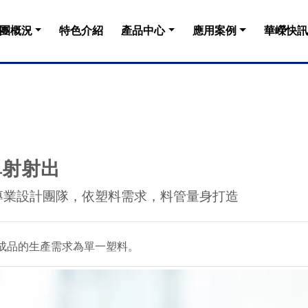
團概況
特色介紹
產品中心
應用案例
華嶸快訊
單射射出
專業設計團隊，依塑料需求，料管量身打造
成品的生產需求為單一塑料。