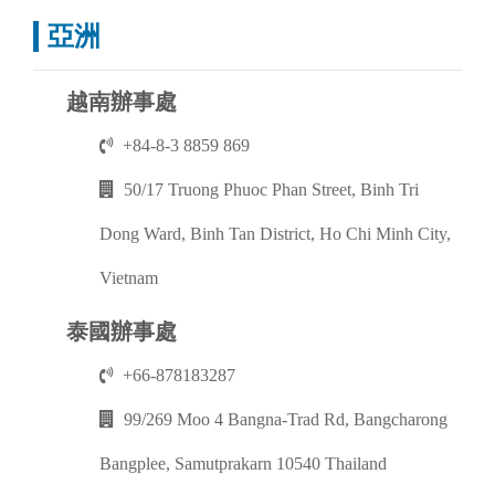
亞洲
越南辦事處
+84-8-3 8859 869
50/17 Truong Phuoc Phan Street, Binh Tri
Dong Ward, Binh Tan District, Ho Chi Minh City,
Vietnam
泰國辦事處
+66-878183287
99/269 Moo 4 Bangna-Trad Rd, Bangcharong
Bangplee, Samutprakarn 10540 Thailand