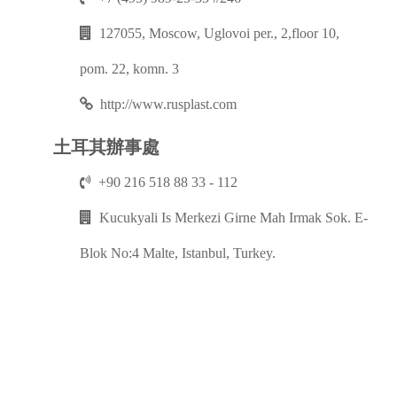
127055, Moscow, Uglovoi per., 2,floor 10,
pom. 22, komn. 3
http://www.rusplast.com
土耳其辦事處
+90 216 518 88 33 - 112
Kucukyali Is Merkezi Girne Mah Irmak Sok. E-
Blok No:4 Malte, Istanbul, Turkey.