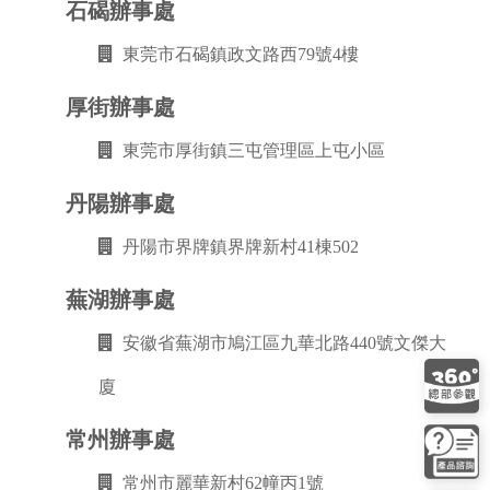
石碣辦事處
東莞市石碣鎮政文路西79號4樓
厚街辦事處
東莞市厚街鎮三屯管理區上屯小區
丹陽辦事處
丹陽市界牌鎮界牌新村41棟502
蕪湖辦事處
安徽省蕪湖市鳩江區九華北路440號文傑大
廈
常州辦事處
常州市麗華新村62幢丙1號