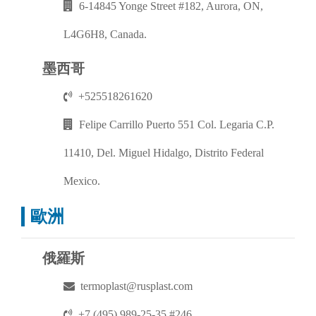
6-14845 Yonge Street #182, Aurora, ON,
L4G6H8, Canada.
墨西哥
+525518261620
Felipe Carrillo Puerto 551 Col. Legaria C.P.
11410, Del. Miguel Hidalgo, Distrito Federal
Mexico.
歐洲
俄羅斯
termoplast@rusplast.com
+7 (495) 989-25-35 #246