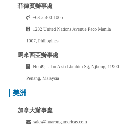
菲律賓辦事處
+63-2-400-1065
1232 United Nations Avenue Paco Manila
1007, Philippines
馬來西亞辦事處
No 49, Jalan Azia Lbrahim Sg, Njbong, 11900
Penang, Malaysia
美洲
加拿大辦事處
sales@huarongamericas.com